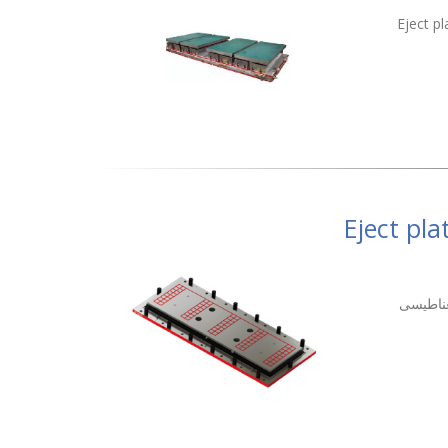
بات التى تستخدم فى إنتاج أكثرمن مقاس و يتم تثبيته على Eject plate
غناطيسى