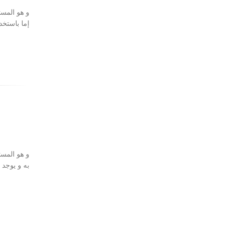
إما باستخد
و هو المست
به و يوجد