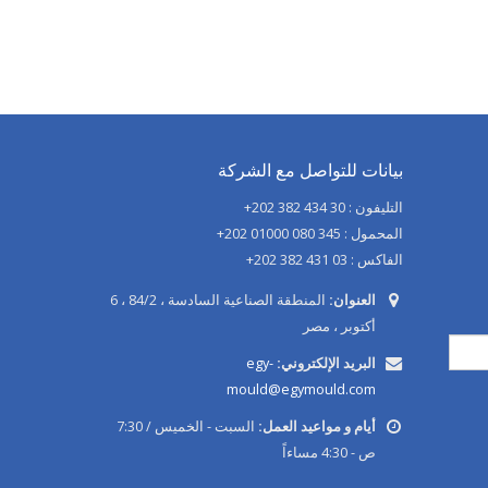
بيانات للتواصل مع الشركة
التليفون : 30 434 382 202+
المحمول : 345 080 01000 202+
الفاكس : 03 431 382 202+
العنوان:
المنطقة الصناعية السادسة ، 84/2 ، 6
أكتوبر ، مصر
البريد الإلكتروني:
egy-
mould@egymould.com
أيام و مواعيد العمل:
السبت - الخميس / 7:30
ص - 4:30 مساءاً