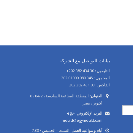
بيانات للتواصل مع الشركة
التليفون : 30 434 382 202+
المحمول : 345 080 01000 202+
الفاكس : 03 431 382 202+
العنوان:
المنطقة الصناعية السادسة ، 84/2 ، 6
أكتوبر ، مصر
البريد الإلكتروني:
egy-
mould@egymould.com
أيام و مواعيد العمل:
السبت - الخميس / 7:30